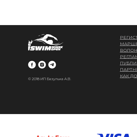
РЕГИС
МАРШ
ВОЛОН
РЕГЛА
ПУБЛИ
ПАРТН
КАК Д
© 2018 ИП Базулька А.В.