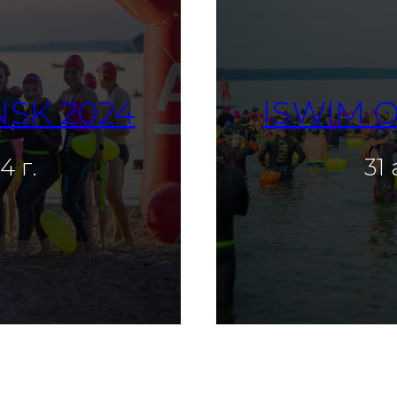
NSK 2024
ISWIM O
4 г.
31
т
в